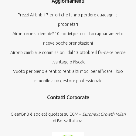
Aggiornamenti
Prezzi Airbnb: i 7 errori che fanno perdere guadagni ai
proprietari
Airbnb non si riempie? 10 motivi per cui il tuo appartamento
riceve poche prenotazioni
Airbnb cambia le commissioni: dal 13 ottobre il fai-da-te perde
il vantaggio fiscale
Vuoto per pieno e rent to rent: altri modi per affidare il tuo
immobile a un gestore professionale
Contatti Corporate
CleanBnB è società quotata su EGM –
Euronext Growth Milan
di Borsa Italiana.