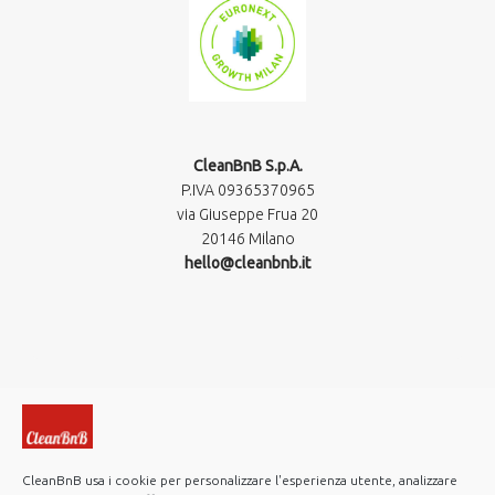
CleanBnB S.p.A.
P.IVA 09365370965​
via Giuseppe Frua 20
20146 Milano
hello@cleanbnb.it
CleanBnB usa i cookie per personalizzare l'esperienza utente, analizzare