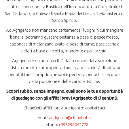
centro storico, per la Basilica dell’Immacolata, la Cattedrale di
San Gerlando, la Chiesa di Santa Maria dei Greci e il Monastero di
Santo Spirito.
Ad Agrigento non mancano certamente i luoghi in cui mangiare
bene: si potranno gustare pietanze a base di pesce fresco,
caponata di melanzane, piatti a base di carne, pasticceria e
gelati a base di ricotta, mandorle e pistacchio.
Agrigento è quindi una città dalla consolidata vocazione
turistica che offre ai proprietari una grande varietà di soluzioni
per affittare il proprio immobile per brevi periodi, a seconda
della posizione e delle caratteristiche.
Scopri subito, senza impegno, quali sono le tue opportunità
di guadagno con gli affitti brevi Agrigento di CleanBnB.
CleanBnB affitti brevi Agrigento: contattaci!
​email:
agrigento@cleanbnb.it
telefono:
+393298042778