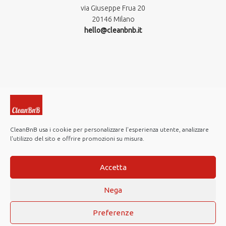
via Giuseppe Frua 20
20146 Milano
hello@cleanbnb.it
CleanBnB usa i cookie per personalizzare l'esperienza utente, analizzare
l'utilizzo del sito e offrire promozioni su misura.
© 2019-2026 CleanBnB S.p.A. All rights reserved.
Investor Relations
Accetta
Note Legali
Nega
Privacy policy
Cookie Policy
Preferenze
Web Agency