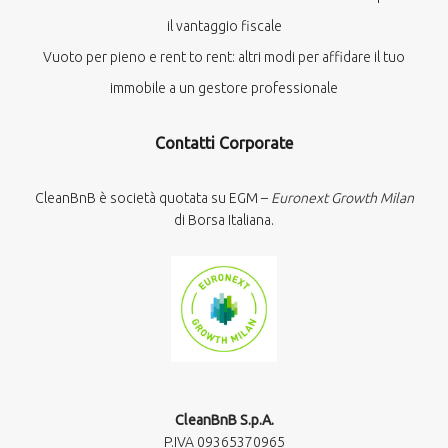
il vantaggio fiscale
Vuoto per pieno e rent to rent: altri modi per affidare il tuo
immobile a un gestore professionale
Contatti Corporate
CleanBnB è società quotata su EGM –
Euronext Growth Milan
di Borsa Italiana.
CleanBnB S.p.A.
P.IVA 09365370965​