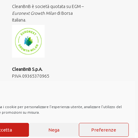
CleanBnB è società quotata su EGM –
Euronext Growth Milan
di Borsa
Italiana.
CleanBnB S.p.A.
P.IVA 09365370965​
via Giuseppe Frua 20
20146 Milano
hello@cleanbnb.it
 i cookie per personalizzare l'esperienza utente, analizzare l'utilizzo del
re promozioni su misura.
ccetta
Nega
Preferenze