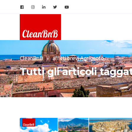
CleanBnB
affitti brevi Agrigento
Tutti gli articoli taggat