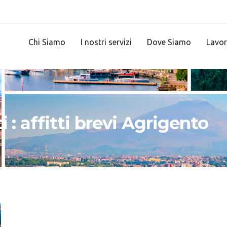
Chi Siamo
I nostri servizi
Dove Siamo
Lavor
i : affitti brevi Agrigento