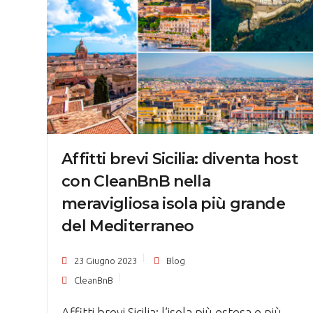
Affitti brevi Sicilia: diventa host
con CleanBnB nella
meravigliosa isola più grande
del Mediterraneo
23 Giugno 2023
Blog
CleanBnB
Affitti brevi Sicilia: l’isola più estesa e più