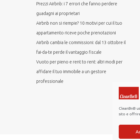
Prezzi Airbnb: i 7 errori che fanno perdere
guadagni ai proprietari
Airbnb non si riempie? 10 motivi per cui il tuo
appartamento riceve poche prenotazioni
Airbnb cambia le commissioni: dal 13 ottobre il
fai-da-te perde il vantaggio fiscale
Vuoto per pieno e rent to rent: altri modi per
affidare il tuo immobile a un gestore
professionale
CleanBnB usa
sito e offri
A