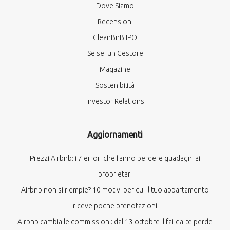
Dove Siamo
Recensioni
CleanBnB IPO
Se sei un Gestore
Magazine
Sostenibilità
Investor Relations
Aggiornamenti
Prezzi Airbnb: i 7 errori che fanno perdere guadagni ai
proprietari
Airbnb non si riempie? 10 motivi per cui il tuo appartamento
riceve poche prenotazioni
Airbnb cambia le commissioni: dal 13 ottobre il fai-da-te perde