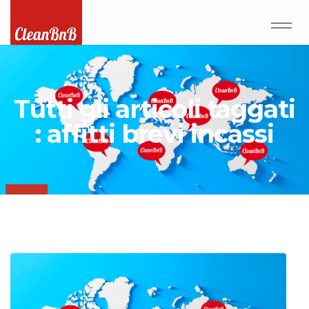
Tutti gli articoli taggati
: affitti brevi incassi