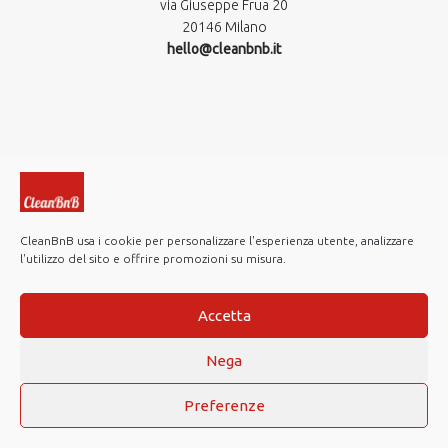
via Giuseppe Frua 20
20146 Milano
hello@cleanbnb.it
CleanBnB usa i cookie per personalizzare l'esperienza utente, analizzare
l'utilizzo del sito e offrire promozioni su misura.
© 2019-2026 CleanBnB S.p.A. All rights reserved.
Investor Relations
Accetta
Note Legali
Nega
Privacy policy
Cookie Policy
Preferenze
Web Agency