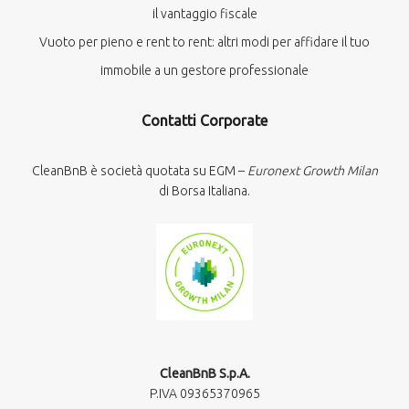
il vantaggio fiscale
Vuoto per pieno e rent to rent: altri modi per affidare il tuo
immobile a un gestore professionale
Contatti Corporate
CleanBnB è società quotata su EGM –
Euronext Growth Milan
di Borsa Italiana.
CleanBnB S.p.A.
P.IVA 09365370965​