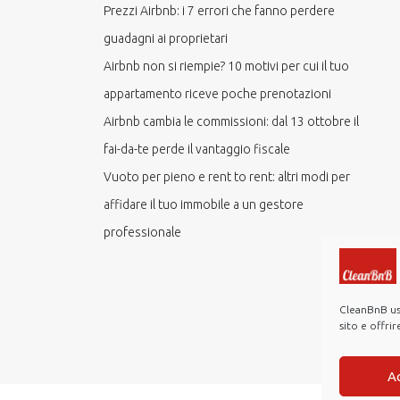
Prezzi Airbnb: i 7 errori che fanno perdere
guadagni ai proprietari
Airbnb non si riempie? 10 motivi per cui il tuo
appartamento riceve poche prenotazioni
Airbnb cambia le commissioni: dal 13 ottobre il
fai-da-te perde il vantaggio fiscale
Vuoto per pieno e rent to rent: altri modi per
affidare il tuo immobile a un gestore
professionale
CleanBnB usa
sito e offri
A