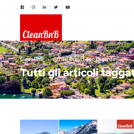
CleanBnB
Affitti Brevi Lago di garda
Tutti gli articoli tagga