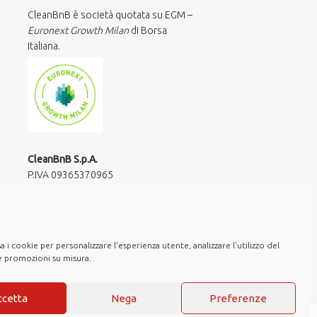
CleanBnB è società quotata su EGM –
Euronext Growth Milan
di Borsa
Italiana.
CleanBnB S.p.A.
P.IVA 09365370965​
via Giuseppe Frua 20
20146 Milano
hello@cleanbnb.it
 i cookie per personalizzare l'esperienza utente, analizzare l'utilizzo del
re promozioni su misura.
ccetta
Nega
Preferenze