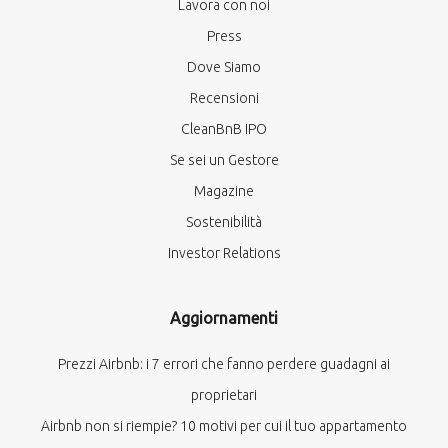
Lavora con noi
Press
Dove Siamo
Recensioni
CleanBnB IPO
Se sei un Gestore
Magazine
Sostenibilità
Investor Relations
Aggiornamenti
Prezzi Airbnb: i 7 errori che fanno perdere guadagni ai
proprietari
Airbnb non si riempie? 10 motivi per cui il tuo appartamento