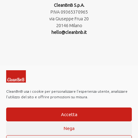
CleanBnB S.p.A.
P.IVA 09365370965​
via Giuseppe Frua 20
20146 Milano
hello@cleanbnb.it
CleanBnB usa i cookie per personalizzare l'esperienza utente, analizzare
l'utilizzo del sito e offrire promozioni su misura.
© 2019-2026 CleanBnB S.p.A. All rights reserved.
Investor Relations
Accetta
Note Legali
Nega
Privacy policy