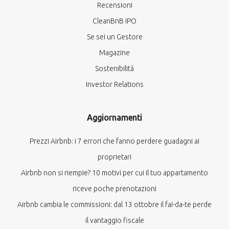
Recensioni
CleanBnB IPO
Se sei un Gestore
Magazine
Sostenibilità
Investor Relations
Aggiornamenti
Prezzi Airbnb: i 7 errori che fanno perdere guadagni ai
proprietari
Airbnb non si riempie? 10 motivi per cui il tuo appartamento
riceve poche prenotazioni
Airbnb cambia le commissioni: dal 13 ottobre il fai-da-te perde
il vantaggio fiscale