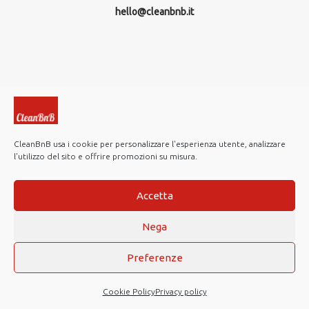
hello@cleanbnb.it
CleanBnB usa i cookie per personalizzare l'esperienza utente, analizzare
l'utilizzo del sito e offrire promozioni su misura.
© 2019-2026 CleanBnB S.p.A. All rights reserved.
Investor Relations
Accetta
Note Legali
Nega
Privacy policy
Cookie Policy
Preferenze
Web Agency
Cookie Policy
Privacy policy