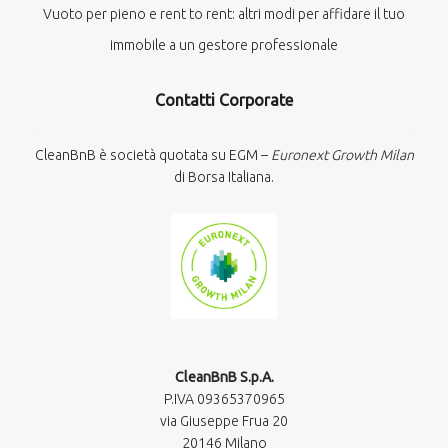
Vuoto per pieno e rent to rent: altri modi per affidare il tuo
immobile a un gestore professionale
Contatti Corporate
CleanBnB è società quotata su EGM –
Euronext Growth Milan
di Borsa Italiana.
CleanBnB S.p.A.
P.IVA 09365370965​
via Giuseppe Frua 20
20146 Milano