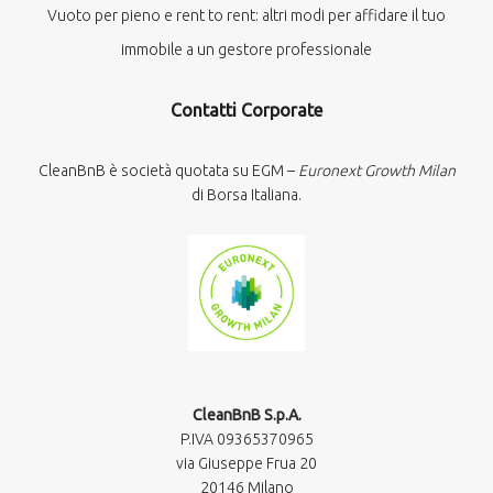
Vuoto per pieno e rent to rent: altri modi per affidare il tuo
immobile a un gestore professionale
Contatti Corporate
CleanBnB è società quotata su EGM –
Euronext Growth Milan
di Borsa Italiana.
CleanBnB S.p.A.
P.IVA 09365370965​
via Giuseppe Frua 20
20146 Milano