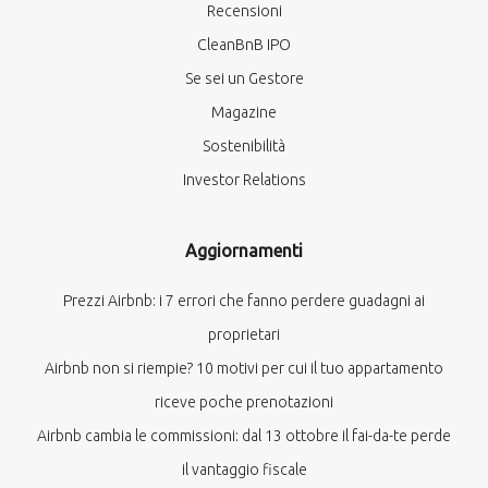
Recensioni
CleanBnB IPO
Se sei un Gestore
Magazine
Sostenibilità
Investor Relations
Aggiornamenti
Prezzi Airbnb: i 7 errori che fanno perdere guadagni ai
proprietari
Airbnb non si riempie? 10 motivi per cui il tuo appartamento
riceve poche prenotazioni
Airbnb cambia le commissioni: dal 13 ottobre il fai-da-te perde
il vantaggio fiscale