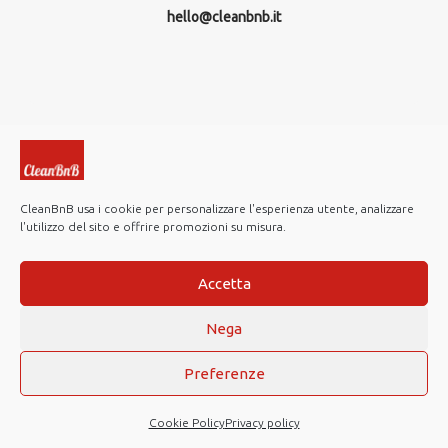
hello@cleanbnb.it
CleanBnB usa i cookie per personalizzare l'esperienza utente, analizzare
l'utilizzo del sito e offrire promozioni su misura.
© 2019-2026 CleanBnB S.p.A. All rights reserved.
Investor Relations
Accetta
Note Legali
Nega
Privacy policy
Cookie Policy
Preferenze
Web Agency
Cookie Policy
Privacy policy