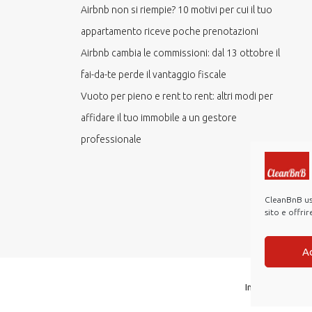
Airbnb non si riempie? 10 motivi per cui il tuo
appartamento riceve poche prenotazioni
Airbnb cambia le commissioni: dal 13 ottobre il
fai-da-te perde il vantaggio fiscale
Vuoto per pieno e rent to rent: altri modi per
affidare il tuo immobile a un gestore
professionale
CleanBnB usa
sito e offri
A
Investor Relatio