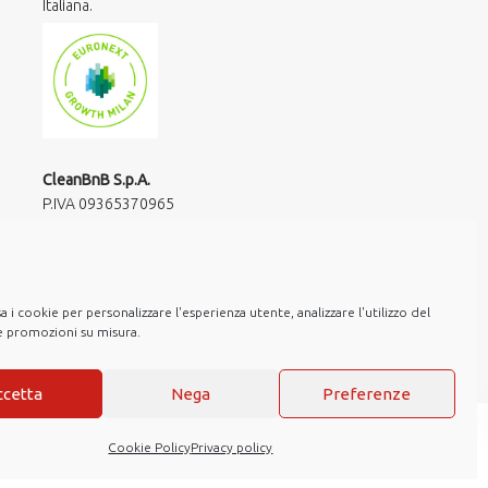
Italiana.
CleanBnB S.p.A.
P.IVA 09365370965​
via Giuseppe Frua 20
20146 Milano
hello@cleanbnb.it
 i cookie per personalizzare l'esperienza utente, analizzare l'utilizzo del
re promozioni su misura.
ccetta
Nega
Preferenze
Cookie Policy
Privacy policy
ns
Note Legali
Privacy policy
Cookie Policy
Web Agency