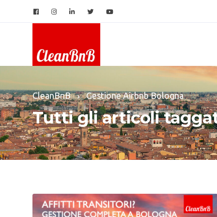
CleanBnB
Gestione Airbnb Bologna
Tutti gli articoli tagg