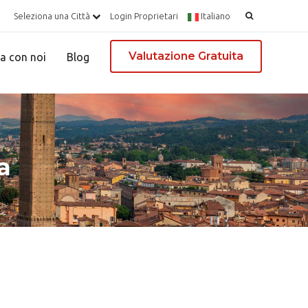
Ricerca
Seleziona una Città
Login Proprietari
Italiano
per:
Valutazione Gratuita
a con noi
Blog
a