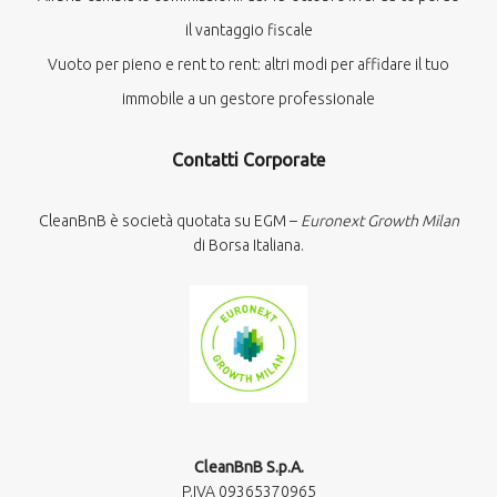
il vantaggio fiscale
Vuoto per pieno e rent to rent: altri modi per affidare il tuo
immobile a un gestore professionale
Contatti Corporate
CleanBnB è società quotata su EGM –
Euronext Growth Milan
di Borsa Italiana.
CleanBnB S.p.A.
P.IVA 09365370965​