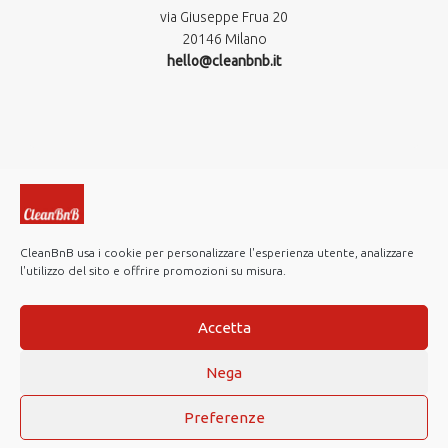
via Giuseppe Frua 20
20146 Milano
hello@cleanbnb.it
CleanBnB usa i cookie per personalizzare l'esperienza utente, analizzare
l'utilizzo del sito e offrire promozioni su misura.
© 2019-2026 CleanBnB S.p.A. All rights reserved.
Investor Relations
Accetta
Note Legali
Nega
Privacy policy
Cookie Policy
Preferenze
Web Agency