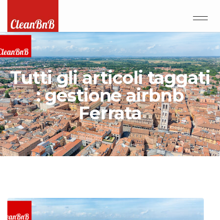
Tutti gli articoli taggati
: gestione airbnb
Ferrata