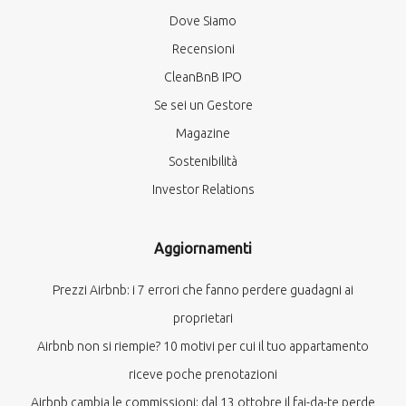
Dove Siamo
Recensioni
CleanBnB IPO
Se sei un Gestore
Magazine
Sostenibilità
Investor Relations
Aggiornamenti
Prezzi Airbnb: i 7 errori che fanno perdere guadagni ai
proprietari
Airbnb non si riempie? 10 motivi per cui il tuo appartamento
riceve poche prenotazioni
Airbnb cambia le commissioni: dal 13 ottobre il fai-da-te perde