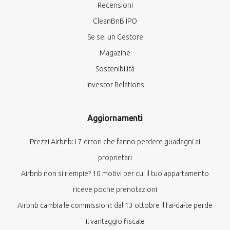
Recensioni
CleanBnB IPO
Se sei un Gestore
Magazine
Sostenibilità
Investor Relations
Aggiornamenti
Prezzi Airbnb: i 7 errori che fanno perdere guadagni ai
proprietari
Airbnb non si riempie? 10 motivi per cui il tuo appartamento
riceve poche prenotazioni
Airbnb cambia le commissioni: dal 13 ottobre il fai-da-te perde
il vantaggio fiscale