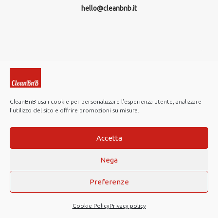
hello@cleanbnb.it
CleanBnB usa i cookie per personalizzare l'esperienza utente, analizzare
l'utilizzo del sito e offrire promozioni su misura.
© 2019-2026 CleanBnB S.p.A. All rights reserved.
Investor Relations
Accetta
Note Legali
Nega
Privacy policy
Cookie Policy
Preferenze
Web Agency
Cookie Policy
Privacy policy