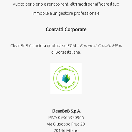
Vuoto per pieno e rent to rent: altri modi per affidare il tuo
immobile a un gestore professionale
Contatti Corporate
CleanBnB è società quotata su EGM –
Euronext Growth Milan
di Borsa Italiana.
CleanBnB S.p.A.
P.IVA 09365370965​
via Giuseppe Frua 20
20146 Milano