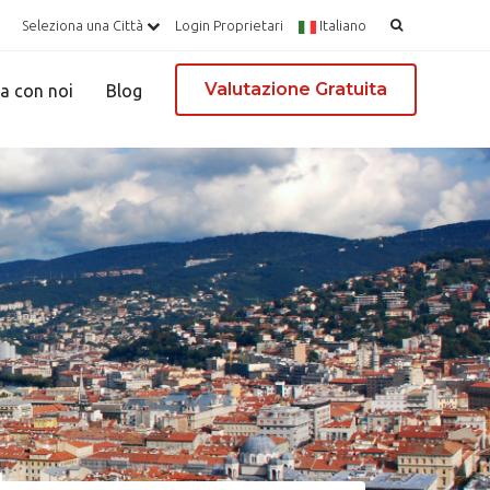
Ricerca
Seleziona una Città
Login Proprietari
Italiano
per:
Valutazione Gratuita
a con noi
Blog