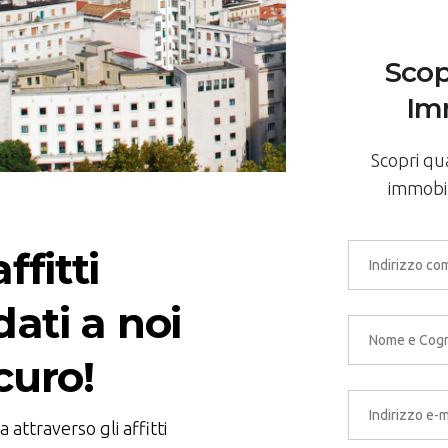
Scopr
Im
Scopri qu
immobile
ffitti
dati a noi
curo!
attraverso gli affitti