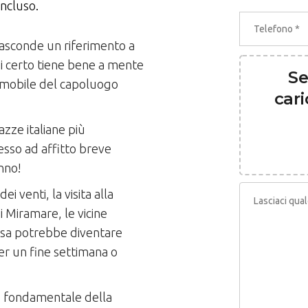
incluso.
 nasconde un riferimento a
i certo tiene bene a mente
Se
immobile del capoluogo
cari
azze italiane più
sso ad affitto breve
nno!
ei venti, la visita alla
di Miramare, le vicine
casa potrebbe diventare
er un fine settimana o
e fondamentale della