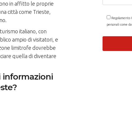
no in affitto le proprie
una città come Trieste,
Regolamento U
no.
personali come d
turismo italiano, con
ico ampio di visitatori, e
 zone limitrofe dovrebbe
ciare quella di diventare
i informazioni
este?