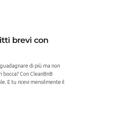
tti brevi con
ti guadagnare di più ma non
o in bocca? Con CleanBnB
e. E tu ricevi mensilmente il