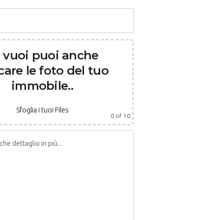
 vuoi puoi anche
care le foto del tuo
immobile..
Sfoglia i tuoi Files
0
of 10