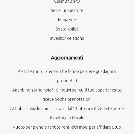
CleanBnB IPO
Se sei un Gestore
Magazine
Sostenibilità
Investor Relations
Aggiornamenti
Prezzi Airbnb: i 7 errori che fanno perdere guadagni ai
proprietari
Airbnb non si riempie? 10 motivi per cui il tuo appartamento
riceve poche prenotazioni
Airbnb cambia le commissioni: dal 13 ottobre il fai-da-te perde
il vantaggio fiscale
Vuoto per pieno e rent to rent: altri modi per affidare il tuo