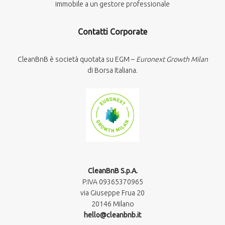
immobile a un gestore professionale
Contatti Corporate
CleanBnB è società quotata su EGM –
Euronext Growth Milan
di Borsa Italiana.
CleanBnB S.p.A.
P.IVA 09365370965​
via Giuseppe Frua 20
20146 Milano
hello@cleanbnb.it