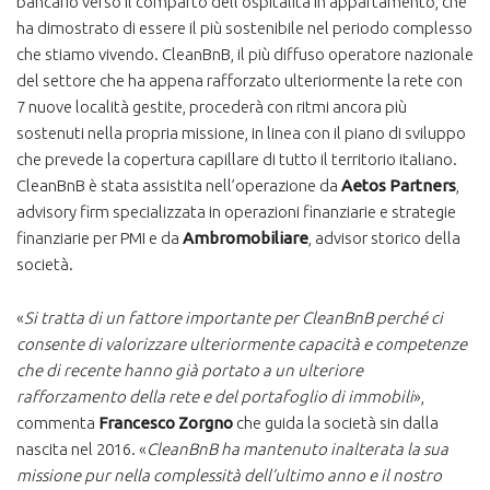
bancario verso il comparto dell’ospitalità in appartamento, che
ha dimostrato di essere il più sostenibile nel periodo complesso
che stiamo vivendo. CleanBnB, il più diffuso operatore nazionale
del settore che ha appena rafforzato ulteriormente la rete con
7 nuove località gestite, procederà con ritmi ancora più
sostenuti nella propria missione, in linea con il piano di sviluppo
che prevede la copertura capillare di tutto il territorio italiano.
CleanBnB è stata assistita nell’operazione da
Aetos Partners
,
advisory firm specializzata in operazioni finanziarie e strategie
finanziarie per PMI e da
Ambromobiliare
, advisor storico della
società.
«
Si tratta di un fattore importante per CleanBnB perché ci
consente di valorizzare ulteriormente capacità e competenze
che di recente hanno già portato a un ulteriore
rafforzamento della rete e del portafoglio di immobili
»,
commenta
Francesco Zorgno
che guida la società sin dalla
nascita nel 2016. «
CleanBnB ha mantenuto inalterata la sua
missione pur nella complessità dell’ultimo anno e il nostro