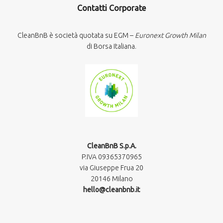
Contatti Corporate
CleanBnB è società quotata su EGM –
Euronext Growth Milan
di Borsa Italiana.
CleanBnB S.p.A.
P.IVA 09365370965​
via Giuseppe Frua 20
20146 Milano
hello@cleanbnb.it