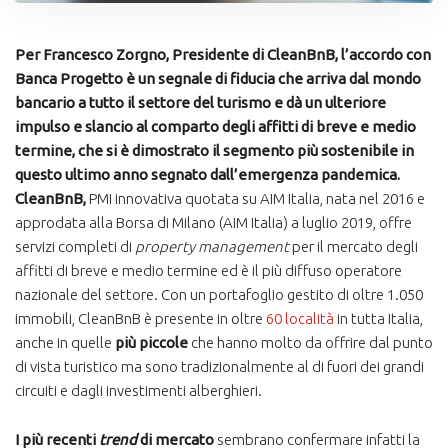
Per Francesco Zorgno, Presidente di CleanBnB, l’accordo con
Banca Progetto è un segnale di fiducia che arriva dal mondo
bancario a tutto il settore del turismo e dà un ulteriore
impulso e slancio al comparto degli affitti di breve e medio
termine, che si è dimostrato il segmento più sostenibile in
questo ultimo anno segnato dall’emergenza pandemica.
CleanBnB,
PMI innovativa quotata su AIM Italia, nata nel 2016 e
approdata alla Borsa di Milano (AIM Italia) a luglio 2019, offre
servizi completi di
property management
per il mercato degli
affitti di breve e medio termine ed è il più diffuso operatore
nazionale del settore. Con un portafoglio gestito di oltre 1.050
immobili, CleanBnB è presente in oltre
60 località
in tutta Italia,
anche in quelle
più piccole
che hanno molto da offrire dal punto
di vista turistico ma sono tradizionalmente al di fuori dei grandi
circuiti e dagli investimenti alberghieri.
I più recenti
trend
di mercato
sembrano confermare infatti la