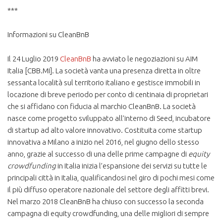
***
Informazioni su CleanBnB
Il 24 Luglio 2019
CleanBnB
ha avviato le negoziazioni su AIM
Italia [CBB.MI]. La società vanta una presenza diretta in oltre
sessanta località sul territorio italiano e gestisce immobili in
locazione di breve periodo per conto di centinaia di proprietari
che si affidano con fiducia al marchio CleanBnB. La società
nasce come progetto sviluppato all’interno di Seed, incubatore
di startup ad alto valore innovativo. Costituita come startup
innovativa a Milano a inizio nel 2016, nel giugno dello stesso
anno, grazie al successo di una delle prime campagne di
equity
crowdfunding
in Italia inizia l’espansione dei servizi su tutte le
principali città in Italia, qualificandosi nel giro di pochi mesi come
il più diffuso operatore nazionale del settore degli affitti brevi.
Nel marzo 2018 CleanBnB ha chiuso con successo la seconda
campagna di equity crowdfunding, una delle migliori di sempre