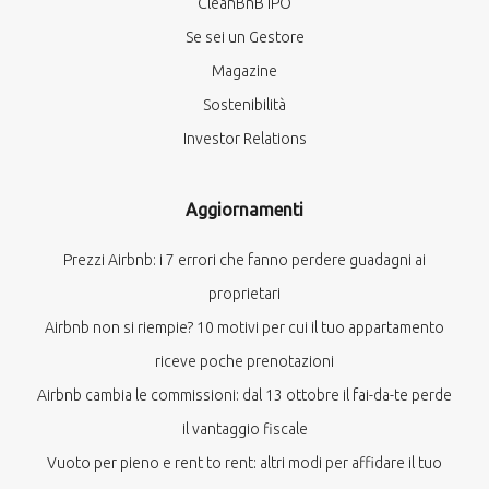
CleanBnB IPO
Se sei un Gestore
Magazine
Sostenibilità
Investor Relations
Aggiornamenti
Prezzi Airbnb: i 7 errori che fanno perdere guadagni ai
proprietari
Airbnb non si riempie? 10 motivi per cui il tuo appartamento
riceve poche prenotazioni
Airbnb cambia le commissioni: dal 13 ottobre il fai-da-te perde
il vantaggio fiscale
Vuoto per pieno e rent to rent: altri modi per affidare il tuo