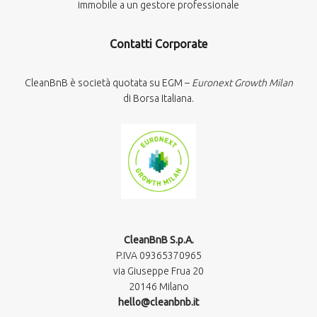
immobile a un gestore professionale
Contatti Corporate
CleanBnB è società quotata su EGM –
Euronext Growth Milan
di Borsa Italiana.
CleanBnB S.p.A.
P.IVA 09365370965​
via Giuseppe Frua 20
20146 Milano
hello@cleanbnb.it