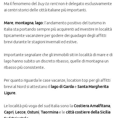
Ma il fenomeno del
buy to rent
non è delegato esclusivamente
ai centri storici delle città italiane più importanti.
Mare
,
montagna
,
lago
: l’andamento positivo del turismo in
Italia sta portando sempre più acquirenti ad investire in località
tipicamente vacanziere per godere dei guadagni degli affitti
brevi durante le stagioni invernali ed estive.
Importante segnalare che gli immobili siti in località di mare e di
lago hanno subito un discreto ribasso, quelle di montagna un
ribasso più consistente.
Per quanto riguarda le case vacanze, location top per gli affitti
brevi al Nord si attestano il
lago di Garda
e
Santa Margherita
Ligure
.
Le località più voga del sud Italia sono la
Costiera Amalfitana
,
Capri
,
Lecce
,
Ostuni
,
Taormina
e le
città costiere della Sicilia