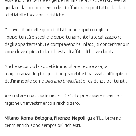
essendo vincolati da esigenze familiari e abitative ci si deve far
guidare dal proprio senso degli affari ma soprattutto dai dati
relativi alle locazioni turistiche.
Gli investitori nelle grandi città hanno saputo cogliere
l’opportunità e scegliere opportunamente la localizzazione
degli appartamenti. Le compravendite, infatti, si concentrano in
zone dove è più alta la richiesta di affitti di breve durata.
Anche secondo la società immobiliare Tecnocasa, la
maggioranza degli acquisti oggi sarebbe finalizzata all’impiego
dell’immobile come
bed and breakfast
o residenza per turisti.
Acquistare una casa in una città d’arte può essere ritenuto a
ragione un investimento a rischio zero.
Milano
,
Roma
,
Bologna
,
Firenze
,
Napoli
: gli affitti brevi nei
centri antichi sono sempre più richiesti.