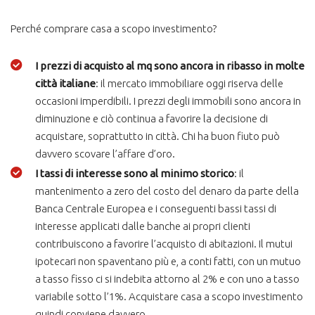
Perché comprare casa a scopo investimento?
I prezzi di acquisto al mq sono ancora in ribasso in molte
città italiane
: il mercato immobiliare oggi riserva delle
occasioni imperdibili. I prezzi degli immobili sono ancora in
diminuzione e ciò continua a favorire la decisione di
acquistare, soprattutto in città. Chi ha buon fiuto può
davvero scovare l’affare d’oro.
I tassi di interesse sono al minimo storico
: il
mantenimento a zero del costo del denaro da parte della
Banca Centrale Europea e i conseguenti bassi tassi di
interesse applicati dalle banche ai propri clienti
contribuiscono a favorire l’acquisto di abitazioni. Il mutui
ipotecari non spaventano più e, a conti fatti, con un mutuo
a tasso fisso ci si indebita attorno al 2% e con uno a tasso
variabile sotto l’1%. Acquistare casa a scopo investimento
quindi conviene davvero.