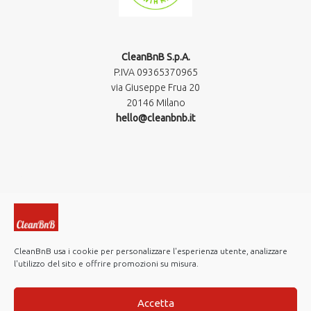
CleanBnB S.p.A.
P.IVA 09365370965​
via Giuseppe Frua 20
20146 Milano
hello@cleanbnb.it
CleanBnB usa i cookie per personalizzare l'esperienza utente, analizzare
l'utilizzo del sito e offrire promozioni su misura.
© 2019-2026 CleanBnB S.p.A. All rights reserved.
Investor Relations
Accetta