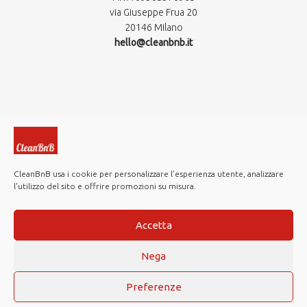
via Giuseppe Frua 20
20146 Milano
hello@cleanbnb.it
CleanBnB usa i cookie per personalizzare l'esperienza utente, analizzare
l'utilizzo del sito e offrire promozioni su misura.
© 2019-2026 CleanBnB S.p.A. All rights reserved.
Investor Relations
Accetta
Note Legali
Nega
Privacy policy
Cookie Policy
Preferenze
Web Agency