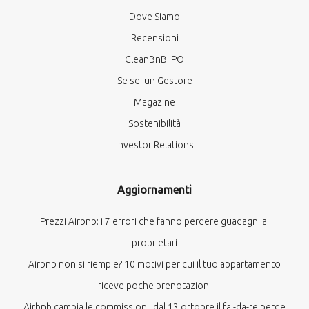
Dove Siamo
Recensioni
CleanBnB IPO
Se sei un Gestore
Magazine
Sostenibilità
Investor Relations
Aggiornamenti
Prezzi Airbnb: i 7 errori che fanno perdere guadagni ai
proprietari
Airbnb non si riempie? 10 motivi per cui il tuo appartamento
riceve poche prenotazioni
Airbnb cambia le commissioni: dal 13 ottobre il fai-da-te perde