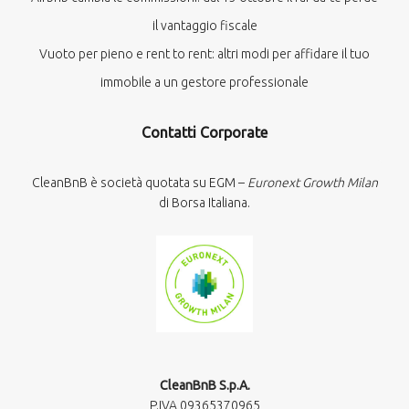
il vantaggio fiscale
Vuoto per pieno e rent to rent: altri modi per affidare il tuo
immobile a un gestore professionale
Contatti Corporate
CleanBnB è società quotata su EGM –
Euronext Growth Milan
di Borsa Italiana.
CleanBnB S.p.A.
P.IVA 09365370965​