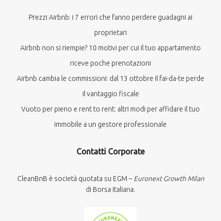
Prezzi Airbnb: i 7 errori che fanno perdere guadagni ai
proprietari
Airbnb non si riempie? 10 motivi per cui il tuo appartamento
riceve poche prenotazioni
Airbnb cambia le commissioni: dal 13 ottobre il fai-da-te perde
il vantaggio fiscale
Vuoto per pieno e rent to rent: altri modi per affidare il tuo
immobile a un gestore professionale
Contatti Corporate
CleanBnB è società quotata su EGM –
Euronext Growth Milan
di Borsa Italiana.