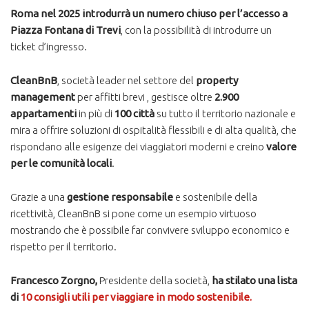
Roma nel 2025 introdurrà un numero chiuso per l’accesso a
Piazza Fontana di Trevi
, con la possibilità di introdurre un
ticket d’ingresso​.
CleanBnB
, società leader nel settore del
property
management
per affitti brevi , gestisce oltre
2.900
appartamenti
in più di
100 città
su tutto il territorio nazionale e
mira a offrire soluzioni di ospitalità flessibili e di alta qualità, che
rispondano alle esigenze dei viaggiatori moderni e creino
valore
per le comunità locali
.
Grazie a una
gestione responsabile
e sostenibile della
ricettività, CleanBnB si pone come un esempio virtuoso
mostrando che è possibile far convivere sviluppo economico e
rispetto per il territorio.
Francesco Zorgno,
Presidente della società,
ha stilato una lista
di
10 consigli utili per viaggiare in modo sostenibile.