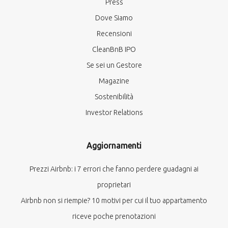
Press
Dove Siamo
Recensioni
CleanBnB IPO
Se sei un Gestore
Magazine
Sostenibilità
Investor Relations
Aggiornamenti
Prezzi Airbnb: i 7 errori che fanno perdere guadagni ai
proprietari
Airbnb non si riempie? 10 motivi per cui il tuo appartamento
riceve poche prenotazioni