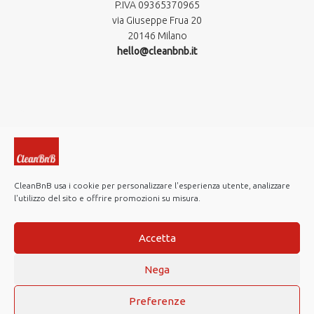
P.IVA 09365370965​
via Giuseppe Frua 20
20146 Milano
hello@cleanbnb.it
CleanBnB usa i cookie per personalizzare l'esperienza utente, analizzare
l'utilizzo del sito e offrire promozioni su misura.
© 2019-2026 CleanBnB S.p.A. All rights reserved.
Investor Relations
Accetta
Note Legali
Nega
Privacy policy
Cookie Policy
Preferenze