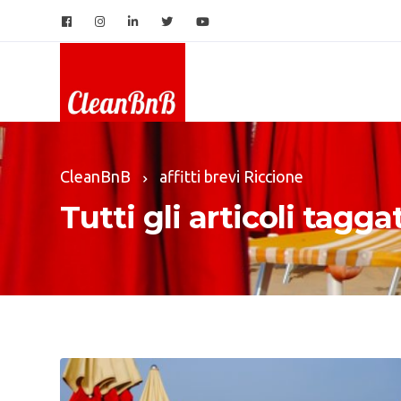
CleanBnB
affitti brevi Riccione
Tutti gli articoli taggat