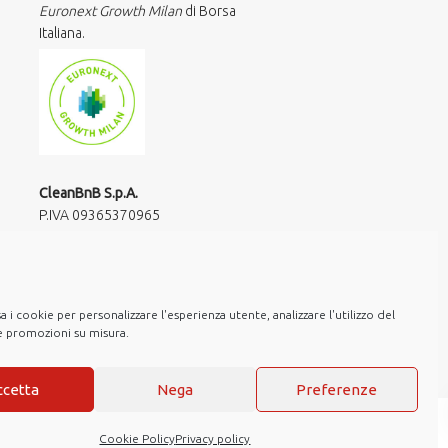
Euronext Growth Milan
di Borsa
Italiana.
CleanBnB S.p.A.
P.IVA 09365370965​
via Giuseppe Frua 20
20146 Milano
hello@cleanbnb.it
 i cookie per personalizzare l'esperienza utente, analizzare l'utilizzo del
re promozioni su misura.
ccetta
Nega
Preferenze
Cookie Policy
Privacy policy
ns
Note Legali
Privacy policy
Cookie Policy
Web Agency