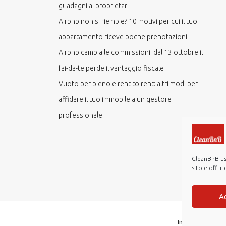
guadagni ai proprietari
Airbnb non si riempie? 10 motivi per cui il tuo
appartamento riceve poche prenotazioni
Airbnb cambia le commissioni: dal 13 ottobre il
fai-da-te perde il vantaggio fiscale
Vuoto per pieno e rent to rent: altri modi per
affidare il tuo immobile a un gestore
professionale
CleanBnB usa
sito e offri
A
Investor Relatio