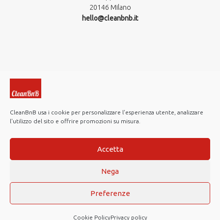
20146 Milano
hello@cleanbnb.it
CleanBnB usa i cookie per personalizzare l'esperienza utente, analizzare
l'utilizzo del sito e offrire promozioni su misura.
© 2019-2026 CleanBnB S.p.A. All rights reserved.
Investor Relations
Accetta
Note Legali
Nega
Privacy policy
Cookie Policy
Preferenze
Web Agency
Cookie Policy
Privacy policy