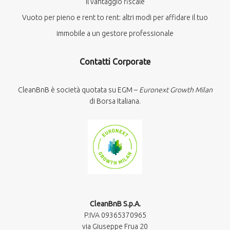
il vantaggio fiscale
Vuoto per pieno e rent to rent: altri modi per affidare il tuo
immobile a un gestore professionale
Contatti Corporate
CleanBnB è società quotata su EGM –
Euronext Growth Milan
di Borsa Italiana.
CleanBnB S.p.A.
P.IVA 09365370965​
via Giuseppe Frua 20