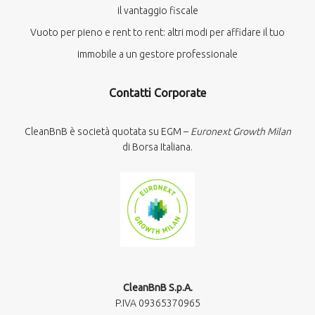
il vantaggio fiscale
Vuoto per pieno e rent to rent: altri modi per affidare il tuo
immobile a un gestore professionale
Contatti Corporate
CleanBnB è società quotata su EGM –
Euronext Growth Milan
di Borsa Italiana.
CleanBnB S.p.A.
P.IVA 09365370965​