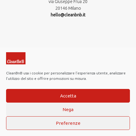
via Giuseppe Frua 20
20146 Milano
hello@cleanbnb.it
CleanBnB usa i cookie per personalizzare l'esperienza utente, analizzare
l'utilizzo del sito e offrire promozioni su misura.
© 2019-2026 CleanBnB S.p.A. All rights reserved.
Investor Relations
Accetta
Note Legali
Nega
Privacy policy
Cookie Policy
Preferenze
Web Agency