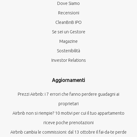
Dove Siamo
Recensioni
CleanBnB IPO
Se sei un Gestore
Magazine
Sostenibilità
Investor Relations
Aggiornamenti
Prezzi Airbnb: i 7 errori che fanno perdere guadagni ai
proprietari
Airbnb non si riempie? 10 motivi per cui il tuo appartamento
riceve poche prenotazioni
Airbnb cambia le commissioni: dal 13 ottobre il fai-da-te perde