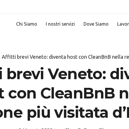
Chi Siamo
I nostri servizi
Dove Siamo
Lavor
Affitti brevi Veneto: diventa host con CleanBnB nella regione
ti brevi Veneto: d
t con CleanBnB n
ne più visitata d’I