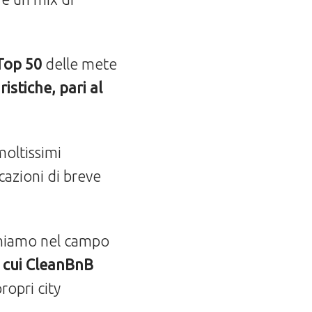
 Top 50
delle mete
istiche, pari al
moltissimi
ocazioni di breve
chiamo nel campo
in cui CleanBnB
ropri city