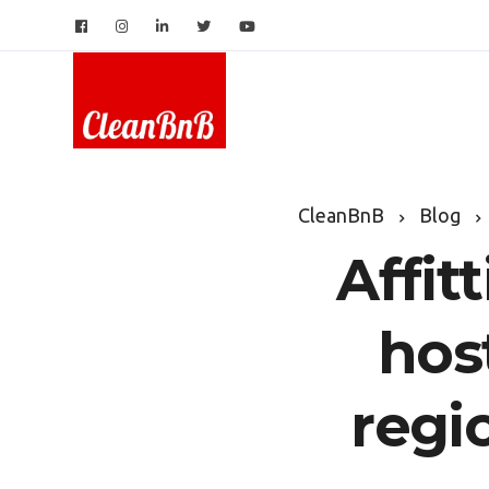
CleanBnB
Blog
Affit
hos
regio