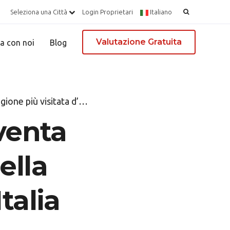
Ricerca
Seleziona una Città
Login Proprietari
Italiano
per:
Valutazione Gratuita
a con noi
Blog
 più visitata d’Italia
iventa
ella
talia