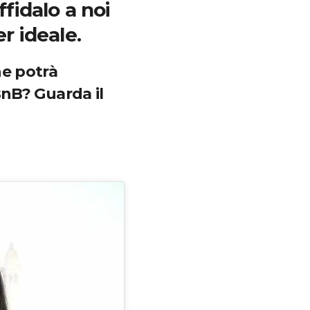
fidalo a noi
r ideale.
he potrà
BnB? Guarda il