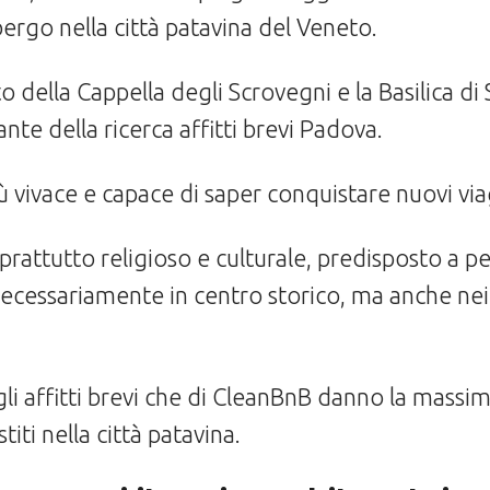
bergo nella città patavina del Veneto.
tto della Cappella degli Scrovegni e la Basilica d
nte della ricerca affitti brevi Padova.
ù vivace e capace di saper conquistare nuovi via
prattutto religioso e culturale, predisposto a p
ecessariamente in centro storico, ma anche nei 
i affitti brevi che di CleanBnB danno la massima v
iti nella città patavina.