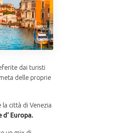
erite dai turisti
e meta delle proprie
la città di Venezia
te d’ Europa.
re un mix di