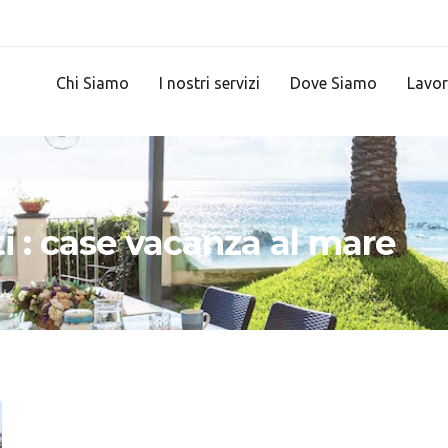
Chi Siamo
I nostri servizi
Dove Siamo
Lavor
ti : case vacanza al mare