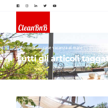
CleanBnB
case vacanza al mare
Tutti gli articoli tagga