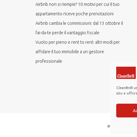
Airbnb non si riempie? 10 motivi per cui il tuo
appartamento riceve poche prenotazioni
Airbnb cambia le commissioni: dal 13 ottobre il
fai-da-te perde il vantaggio fiscale
Vuoto per pieno e rent to rent: altri modi per
affidare il tuo immobile a un gestore
professionale
CleanBnB usa
sito e offri
A
Investor Relatio