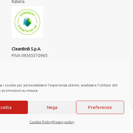
Italiana.
CleanBnB S.p.A.
P.IVA 09365370965​
via Giuseppe Frua 20
20146 Milano
hello@cleanbnb.it
 i cookie per personalizzare l'esperienza utente, analizzare l'utilizzo del
re promozioni su misura.
ccetta
Nega
Preferenze
Cookie Policy
Privacy policy
ns
Note Legali
Privacy policy
Cookie Policy
Web Agency