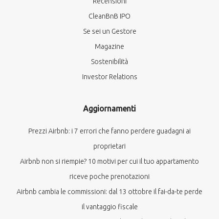
Recensioni
CleanBnB IPO
Se sei un Gestore
Magazine
Sostenibilità
Investor Relations
Aggiornamenti
Prezzi Airbnb: i 7 errori che fanno perdere guadagni ai
proprietari
Airbnb non si riempie? 10 motivi per cui il tuo appartamento
riceve poche prenotazioni
Airbnb cambia le commissioni: dal 13 ottobre il fai-da-te perde
il vantaggio fiscale