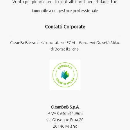
Vuoto per pieno e rent to rent: altri modi per affidare il tuo
immobile a un gestore professionale
Contatti Corporate
CleanBnB è società quotata su EGM –
Euronext Growth Milan
di Borsa Italiana.
CleanBnB S.p.A.
P.IVA 09365370965​
via Giuseppe Frua 20
20146 Milano