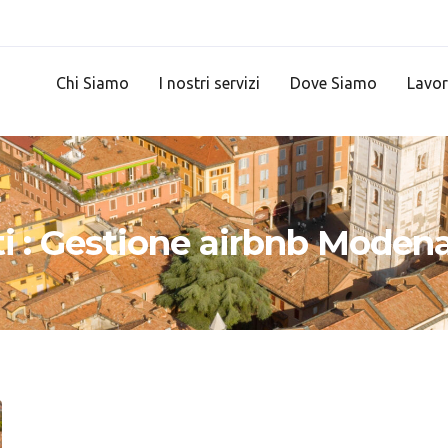
Chi Siamo
I nostri servizi
Dove Siamo
Lavor
ati : Gestione airbnb Moden