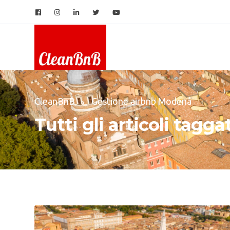
CleanBnB
Gestione airbnb Modena
Tutti gli articoli tagg