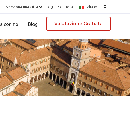
Ricerca
Seleziona una Città
Login Proprietari
Italiano
per:
Valutazione Gratuita
a con noi
Blog
a