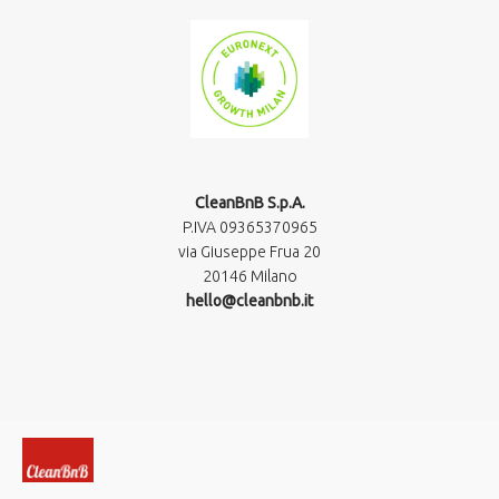
CleanBnB S.p.A.
P.IVA 09365370965​
via Giuseppe Frua 20
20146 Milano
hello@cleanbnb.it