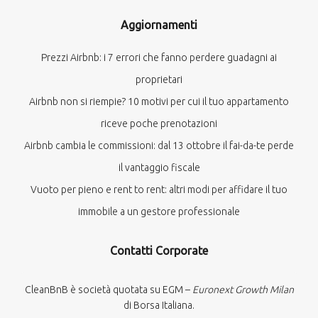
Aggiornamenti
Prezzi Airbnb: i 7 errori che fanno perdere guadagni ai
proprietari
Airbnb non si riempie? 10 motivi per cui il tuo appartamento
riceve poche prenotazioni
Airbnb cambia le commissioni: dal 13 ottobre il fai-da-te perde
il vantaggio fiscale
Vuoto per pieno e rent to rent: altri modi per affidare il tuo
immobile a un gestore professionale
Contatti Corporate
CleanBnB è società quotata su EGM –
Euronext Growth Milan
di Borsa Italiana.