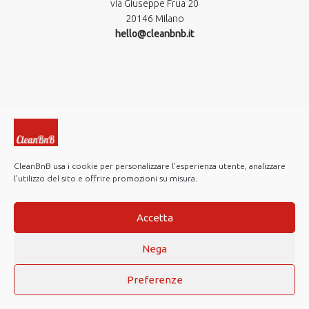
via Giuseppe Frua 20
20146 Milano
hello@cleanbnb.it
CleanBnB usa i cookie per personalizzare l'esperienza utente, analizzare
l'utilizzo del sito e offrire promozioni su misura.
© 2019-2026 CleanBnB S.p.A. All rights reserved.
Investor Relations
Accetta
Note Legali
Nega
Privacy policy
Cookie Policy
Preferenze
Web Agency