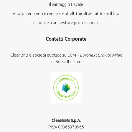
il vantaggio fiscale
Vuoto per pieno e rent to rent: altri modi per affidare il tuo
immobile a un gestore professionale
Contatti Corporate
CleanBnB è società quotata su EGM –
Euronext Growth Milan
di Borsa Italiana.
CleanBnB S.p.A.
P.IVA 09365370965​