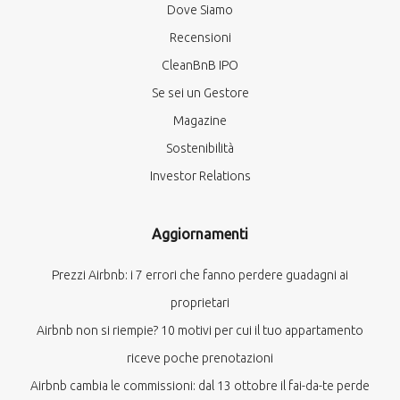
Dove Siamo
Recensioni
CleanBnB IPO
Se sei un Gestore
Magazine
Sostenibilità
Investor Relations
Aggiornamenti
Prezzi Airbnb: i 7 errori che fanno perdere guadagni ai
proprietari
Airbnb non si riempie? 10 motivi per cui il tuo appartamento
riceve poche prenotazioni
Airbnb cambia le commissioni: dal 13 ottobre il fai-da-te perde