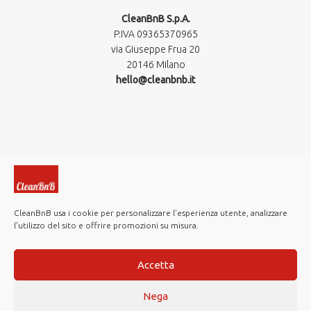
CleanBnB S.p.A.
P.IVA 09365370965​
via Giuseppe Frua 20
20146 Milano
hello@cleanbnb.it
CleanBnB usa i cookie per personalizzare l'esperienza utente, analizzare
l'utilizzo del sito e offrire promozioni su misura.
© 2019-2026 CleanBnB S.p.A. All rights reserved.
Investor Relations
Accetta
Note Legali
Nega
Privacy policy