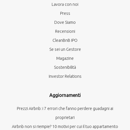
Lavora con noi
Press
Dove Siamo
Recensioni
CleanBnB IPO
Se sei un Gestore
Magazine
Sostenibilità
Investor Relations
Aggiornamenti
Prezzi Airbnb: i 7 errori che fanno perdere guadagni ai
proprietari
Airbnb non si riempie? 10 motivi per cui il tuo appartamento