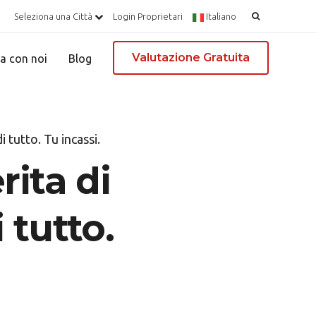
Ricerca
Seleziona una Città
Login Proprietari
Italiano
per:
Valutazione Gratuita
a con noi
Blog
 tutto. Tu incassi.
ita di
 tutto.