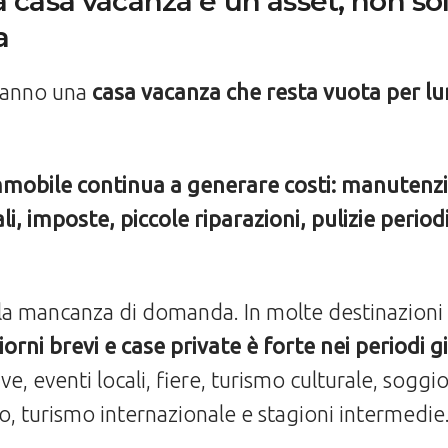
a casa vacanza è un asset, non so
a
 hanno una
casa vacanza che resta vuota per lun
mmobile continua a generare costi: manutenz
i, imposte, piccole riparazioni, pulizie perio
la mancanza di domanda. In molte destinazioni 
rni brevi e case private è forte nei periodi gi
ve, eventi locali, fiere, turismo culturale, soggi
, turismo internazionale e stagioni intermedie