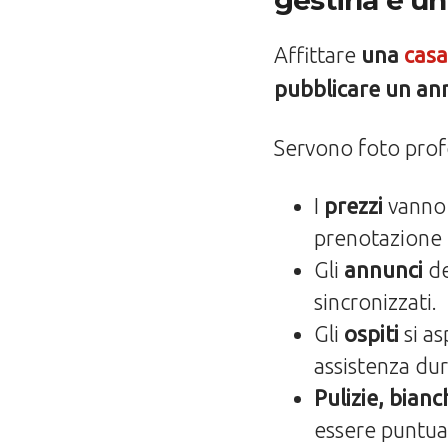
gestirla è un
Affittare
una
casa
pubblicare un an
Servono foto profes
I
prezzi
vanno 
prenotazione 
Gli
annunci
de
sincronizzati.
Gli
ospiti
si as
assistenza dur
Pulizie, bian
essere puntual