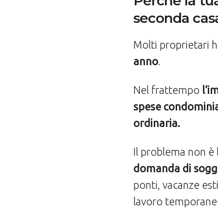
Perché la tu
seconda cas
Molti proprietari
anno
.
Nel frattempo
l’i
spese condominial
ordinaria.
Il problema non è 
domanda di soggio
ponti, vacanze esti
lavoro temporaneo