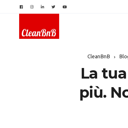
CleanBnB
Blo
La tua
più. N