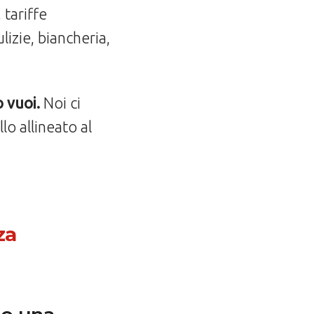
 tariffe
lizie, biancheria,
 vuoi.
Noi ci
o allineato al
za