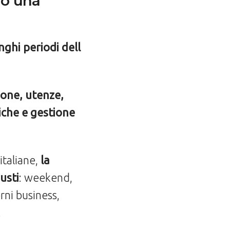
lo una
ghi periodi dell
ione, utenze,
diche e gestione
italiane,
la
usti
: weekend,
orni business,
.