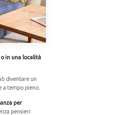
o in una località
uò diventare un
re a tempo pieno.
canza per
nza pensieri: