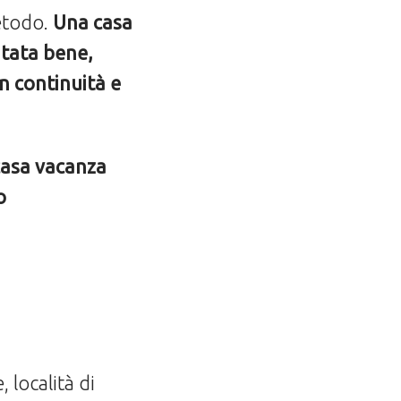
etodo.
Una casa
tata bene,
on continuità
e
casa vacanza
o
, località di