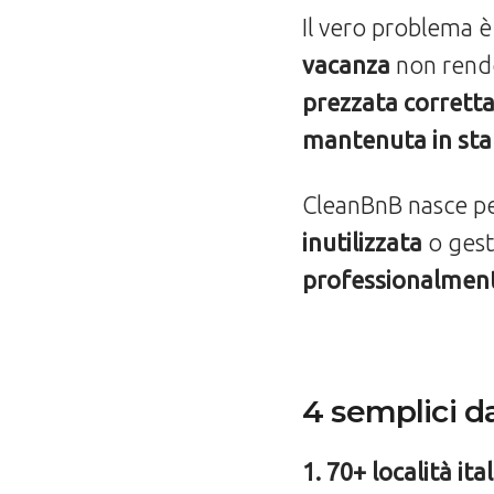
Il vero problema 
vacanza
non rende
prezzata correttam
mantenuta in sta
CleanBnB nasce p
inutilizzata
o gest
professionalmen
4 semplici d
1. 70+ località ita