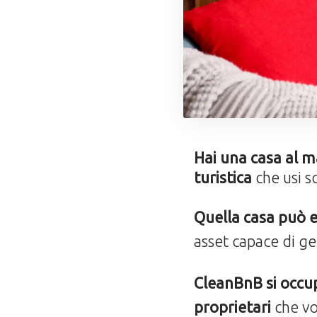
Hai una casa al ma
turistica
che usi s
Quella casa può e
asset capace di ge
CleanBnB si occup
proprietari
che vo