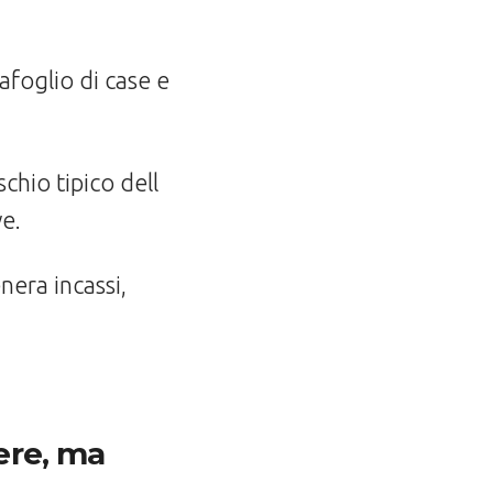
foglio di case e
schio tipico dell
ve.
era incassi,
dere, ma