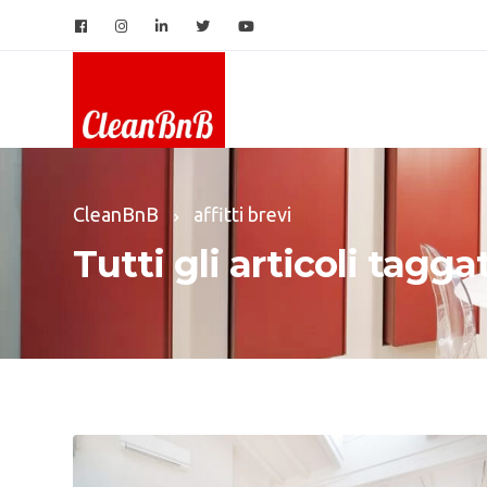
CleanBnB
affitti brevi
Tutti gli articoli taggati