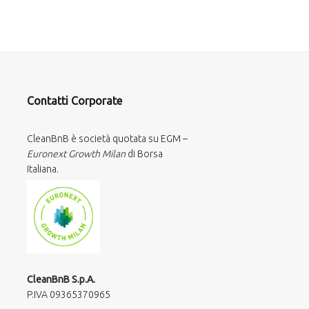
Contatti Corporate
CleanBnB è società quotata su EGM –
Euronext Growth Milan
di Borsa
Italiana.
CleanBnB S.p.A.
P.IVA 09365370965​