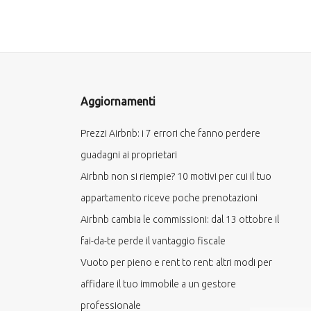
Aggiornamenti
Prezzi Airbnb: i 7 errori che fanno perdere
guadagni ai proprietari
Airbnb non si riempie? 10 motivi per cui il tuo
appartamento riceve poche prenotazioni
Airbnb cambia le commissioni: dal 13 ottobre il
fai-da-te perde il vantaggio fiscale
Vuoto per pieno e rent to rent: altri modi per
affidare il tuo immobile a un gestore
professionale