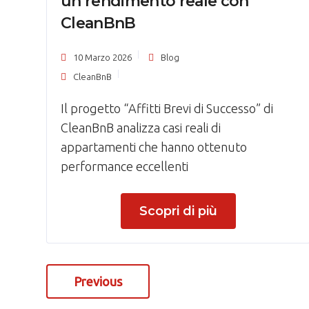
un rendimento reale con
CleanBnB
10 Marzo 2026
Blog
CleanBnB
Il progetto “Affitti Brevi di Successo” di
CleanBnB analizza casi reali di
appartamenti che hanno ottenuto
performance eccellenti
Scopri di più
Previous